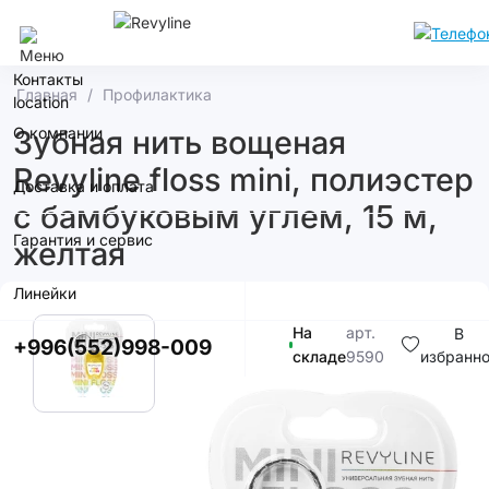
Бишкек
Контакты
Главная
Профилактика
О компании
Зубная нить вощеная
Revyline floss mini, полиэстер
Доставка и оплата
с бамбуковым углем, 15 м,
Гарантия и сервис
желтая
Линейки
На
арт.
В
+996(552)998-009
складе
9590
избранн
300с.