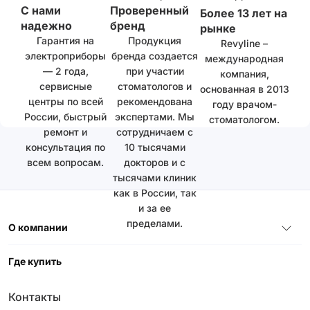
С нами
Проверенный
Более 13 лет на
надежно
бренд
рынке
Гарантия на
Продукция
Revyline –
электроприборы
бренда создается
международная
— 2 года,
при участии
компания,
сервисные
стоматологов и
основанная в 2013
центры по всей
рекомендована
году врачом-
России, быстрый
экспертами. Мы
стоматологом.
ремонт и
сотрудничаем с
консультация по
10 тысячами
всем вопросам.
докторов и с
тысячами клиник
как в России, так
и за ее
пределами.
О компании
Где купить
Контакты