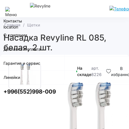
Бишкек
Контакты
Главная
Щетки
О компании
Насадка Revyline RL 085,
белая, 2 шт.
Доставка и оплата
Гарантия и сервис
На
арт.
В
складе
8226
избранн
Линейки
1 000с.
+996(552)998-009
В корзину