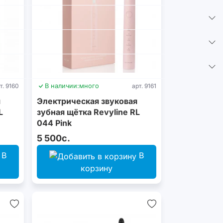
т. 9160
В наличии:
много
арт. 9161
я
Электрическая звуковая
L
зубная щётка Revyline RL
044 Pink
5 500с.
В
В
корзину