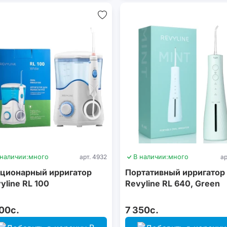
 наличии:
много
арт. 4932
В наличии:
много
ар
ционарный ирригатор
Портативный ирригатор
yline RL 100
Revyline RL 640, Green
00с.
7 350с.