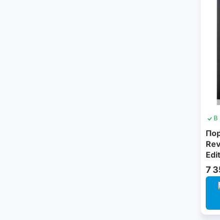
В
Пор
Rev
Edi
7 3