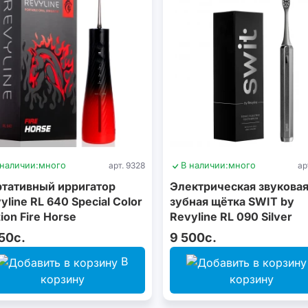
 наличии:
много
арт. 9328
В наличии:
много
ар
тативный ирригатор
Электрическая звукова
yline RL 640 Special Color
зубная щётка SWIT by
tion Fire Horse
Revyline RL 090 Silver
50с.
9 500с.
В
корзину
корзину