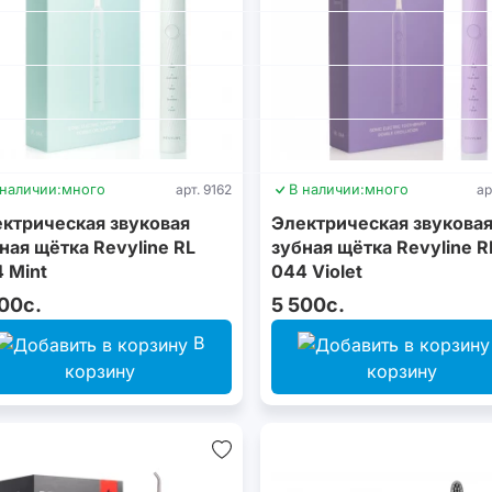
 наличии:
много
арт. 9162
В наличии:
много
ар
ктрическая звуковая
Электрическая звукова
ная щётка Revyline RL
зубная щётка Revyline R
 Mint
044 Violet
00с.
5 500с.
В
корзину
корзину