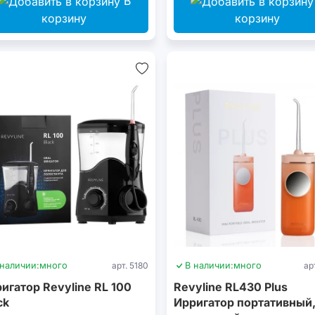
В
корзину
корзину
 наличии:
много
арт. 5180
В наличии:
много
ар
игатор Revyline RL 100
Revyline RL430 Plus
ck
Ирригатор портативный