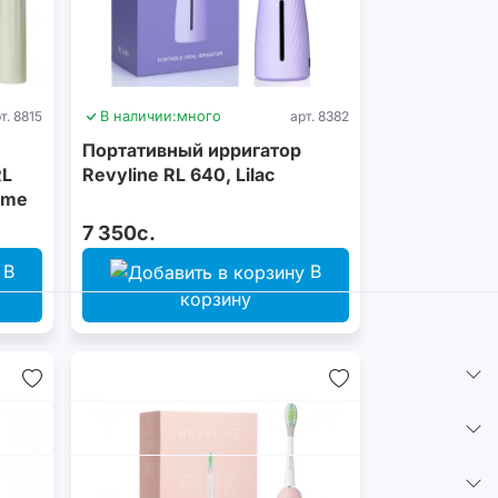
т. 8815
В наличии:
много
арт. 8382
Портативный ирригатор
RL
Revyline RL 640, Lilac
ime
7 350с.
В
В
корзину