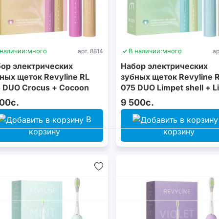
 наличии:
много
арт. 8814
В наличии:
много
ар
ор электрических
Набор электрических
ных щеток Revyline RL
зубных щеток Revyline 
 DUO Сrocus + Сocoon
075 DUO Limpet shell + L
cream
500с.
9 500с.
В
корзину
корзину