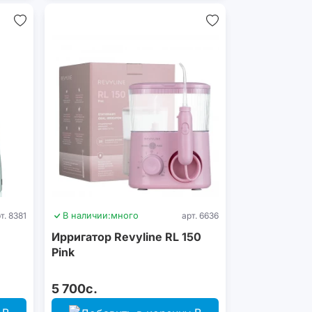
т. 8381
В наличии:
много
арт. 6636
Ирригатор Revyline RL 150
Pink
5 700с.