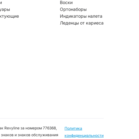
и
Воски
уары
Ортонаборы
ктующие
Индикаторы налета
Леденцы от кариеса
к Revyline за номером 776368,
Политика
 знаков и знаков обслуживания
конфиденциальности