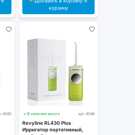
В
В
корзину
т. 9085
В наличии:
много
арт. 9086
Revyline RL430 Plus
,
Ирригатор портативный,