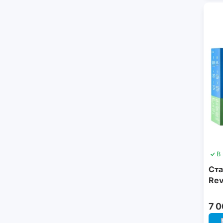
В
Ста
Rev
7 0