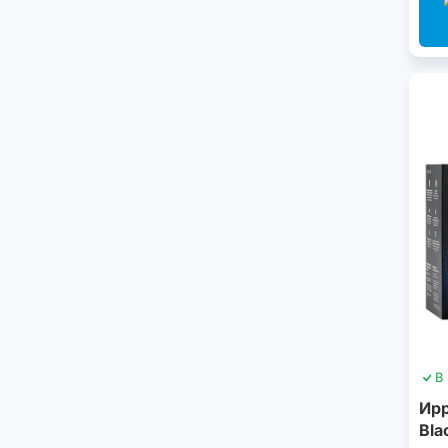
В
Ирр
Bla