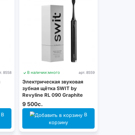
т. 8558
В наличии:
много
арт. 8559
я
Электрическая звуковая
зубная щётка SWIT by
Revyline RL 090 Graphite
9 500с.
В
В
корзину