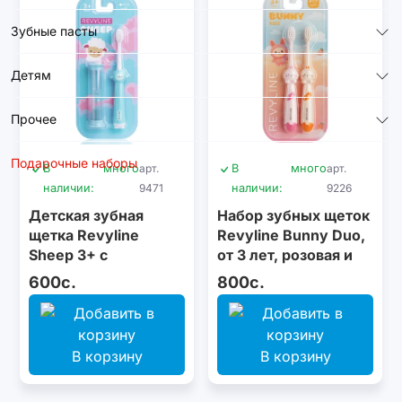
Зубные пасты
Детям
Прочее
Подарочные наборы
В
много
арт.
В
много
арт.
наличии:
9471
наличии:
9226
Детская зубная
Набор зубных щеток
щетка Revyline
Revyline Bunny Duo,
Sheep 3+ с
от 3 лет, розовая и
песочными часами,
оранжевая
600с.
800с.
голубая
В корзину
В корзину