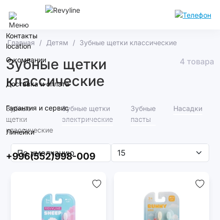
Бишкек
Контакты
Главная
Детям
Зубные щетки классические
О компании
Зубные щетки
4 товара
классические
Доставка и оплата
Гарантия и сервис
Зубные
Зубные щетки
Зубные
Насадки
щетки
электрические
пасты
классические
Линейки
+996(552)998-009