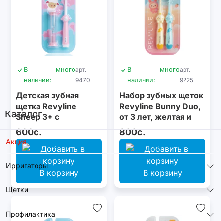
В
много
арт.
В
много
арт.
наличии:
9470
наличии:
9225
Детская зубная
Набор зубных щеток
щетка Revyline
Revyline Bunny Duo,
Каталог
Sheep 3+ с
от 3 лет, желтая и
песочными часами,
голубая
600с.
800с.
розовая
Акция
Ирригаторы
В корзину
В корзину
Щетки
Профилактика