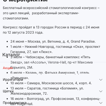
Бесплатный всероссийский стоматологический конгресс –
это цикл лекций, разработанный экспертами-
стоматологами.
Конгресс пройдет в 13 городах России в период с 24 июня
по 12 августа 2023 года.
24 июня – Москва, ул. Веткина, д. 4, Grand Paradise.
1 июля – Нижний Новгород, гостиница «Ока», проспект
Гагарина, 27, зал «Люкс».
Каталог
3 июля – Чебоксары, банкетный комплекс «Пять
Звезд», зал «Ассоль», Verona-Hall, пр-кт Максима
Горького, 2М.
Акция
6 июля – Казань, пр. Фатыха Амирхана, 1, отель
«Ривьера».
Ирригаторы
10 июля – Самара, Московское шоссе, 4, корп. 4.
13 июля – Саратов, гостиница «Богемия», ул.
Щетки
Железнодорожная, 72.
16 июля – Волгоград, ул. Профсоюзная, 13, конференц-
Профилактика
зал Volga Hall.