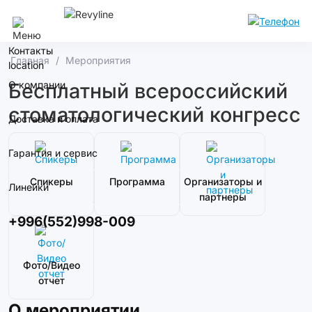
Бишкек
Контакты
Главная
Мероприятия
О компании
Бесплатный всероссийский
стоматологический конгресс
Доставка и оплата
Гарантия и сервис
Спикеры
Программа
Организаторы и
Линейки
партнеры
+996(552)998-009
Фото/Видео
отчет
О мероприятии