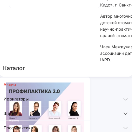
Кидс», г. Санкт
Автор многочис
детской стомат
научно-практич
врачей-стомато
Член Междуна
ассоциации дет
IAPD.
Каталог
Акция
Ирригаторы
Щетки
Профилактика