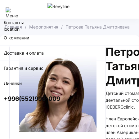
Бишкек
Контакты
Главная
Мероприятия
Петрова Татьяна Дмитриевна
О компании
Петр
Доставка и оплата
Татья
Гарантия и сервис
Дмит
Линейки
Детский стома
+996(552)998-009
дентальной ст
ICEBERGclinic.
Член Европейс
детской стомат
член Американ