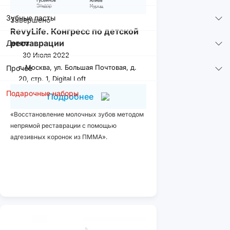
Зубные пасты
Завершено
RevyLife. Конгресс по детской
реставрации
Детям
30 Июля 2022
г. Москва, ул. Большая Почтовая, д.
Прочее
20, стр. 1, Digital Loft
Подарочные наборы
Подробнее
«Восстановление молочных зубов методом
непрямой реставрации с помощью
адгезивных коронок из ПММА».