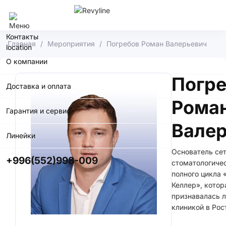
Бишкек
Контакты
Главная
Мероприятия
Погребов Роман Валерьевич
О компании
Погр
Доставка и оплата
Рома
Гарантия и сервис
Вале
Линейки
Основатель се
+996(552)998-009
стоматологиче
полного цикла 
Келлер», котор
признавалась 
клиникой в Рос