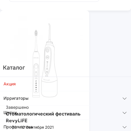
Каталог
Акция
Ирригаторы
Завершено
Щетки
Стоматологический фестиваль
RevyLIFE
Профилактика
10 - 12 Сентября 2021