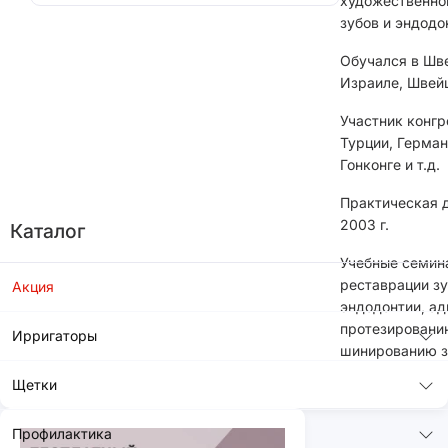
художественно
зубов и эндодо
Обучался в Шве
Израиле, Швейц
Участник конгр
Турции, Герман
Гонконге и т.д.
Практическая д
2003 г.
Каталог
Учебные семин
реставрации зу
Акция
эндодонтии, а
протезировани
Ирригаторы
шинированию з
Щетки
Профилактика