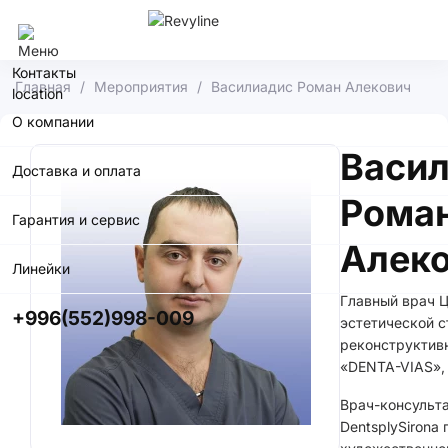
Бишкек
Контакты
Главная
Мероприятия
Василиадис Роман Алекович
О компании
Васи
Доставка и оплата
Рома
Гарантия и сервис
Алек
Линейки
Главный врач 
+996(552)998-009
эстетической с
реконструктив
«DENTA-VIAS», 
Врач-консульт
DentsplySirona 