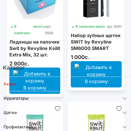
В
много
арт.
В наличии:
мало
арт. 8561
наличии:
9568
Набор зубных щеток
Леденцы на палочке
SWIT by Revyline
Swit by Revyline Ksilit
SM6000 SMART
Extra Mix, 32 шт.
Graphite & Silver
1 000с.
2 900с.
Каталог
В корзину
Акция
В корзину
Ирригаторы
Щетки
Профилактика