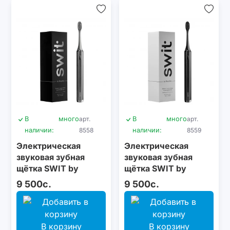
В
много
арт.
В
много
арт.
наличии:
8558
наличии:
8559
Электрическая
Электрическая
звуковая зубная
звуковая зубная
щётка SWIT by
щётка SWIT by
Revyline RL 090
Revyline RL 090
9 500с.
9 500с.
Silver
Graphite
В корзину
В корзину