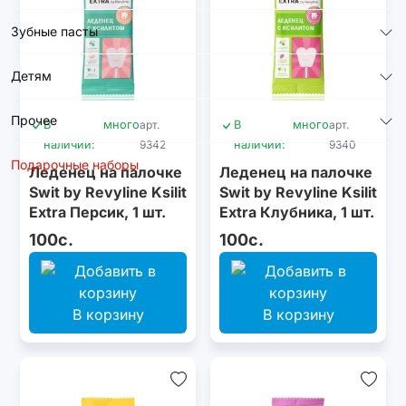
Зубные пасты
Детям
Прочее
В
много
арт.
В
много
арт.
наличии:
9342
наличии:
9340
Подарочные наборы
Леденец на палочке
Леденец на палочке
Swit by Revyline Ksilit
Swit by Revyline Ksilit
Extra Персик, 1 шт.
Extra Клубника, 1 шт.
100с.
100с.
В корзину
В корзину