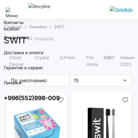
Бишкек
Контакты
Главная
Линейки
SWIT
О компании
SWIT
14 товаров
Доставка и оплата
Cloud
Crystal
D.Fresh
Fire
SWIT
Новинки
Dancer
Horse
2025
Гарантия и сервис
Линейки
+996(552)998-009