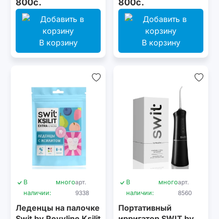
800с.
800с.
В корзину
В корзину
В
много
арт.
В
много
арт.
наличии:
9338
наличии:
8560
Леденцы на палочке
Портативный
Swit by Revyline Ksilit
ирригатор SWIT by