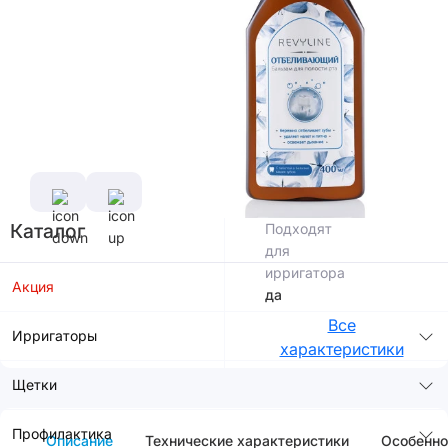
Характеристики
Производитель
Россия
Фтор в
Объем
составе
400
нет
мл
Хлоргексидин
Спирт в
в составе
составе
нет
нет
Каталог
Подходят
для
ирригатора
Акция
да
Все
Ирригаторы
характеристики
Щетки
Профилактика
Описание
Технические характеристики
Особенно