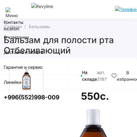
Бишкек
Контакты
Главная
Бальзамы
О компании
Бальзам для полости рта
Отбеливающий
Доставка и оплата
Гарантия и сервис
На
арт.
В
складе
3187
избранно
Линейки
550с.
+996(552)998-009
В корзину