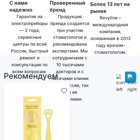
С нами
Проверенный
Более 13 лет на
надежно
бренд
рынке
Гарантия на
Продукция
Revyline –
электроприборы
бренда создается
международная
— 2 года,
при участии
компания,
сервисные
стоматологов и
основанная в 2013
центры по всей
рекомендована
году врачом-
России, быстрый
экспертами. Мы
стоматологом.
ремонт и
сотрудничаем с
консультация по
10 тысячами
всем вопросам.
докторов и с
Рекомендуем
тысячами клиник
как в России, так
и за ее
пределами.