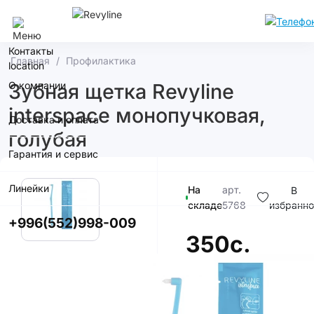
Бишкек
Контакты
Главная
Профилактика
О компании
Зубная щетка Revyline
interspace монопучковая,
Доставка и оплата
голубая
Гарантия и сервис
Линейки
На
арт.
В
складе
5768
избранно
+996(552)998-009
350с.