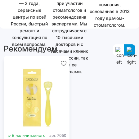
— 2 года,
при участии
компания,
сервисные
стоматологов и
основанная в 2013
центры по всей
рекомендована
году врачом-
России, быстрый
экспертами. Мы
стоматологом.
ремонт и
сотрудничаем с
консультация по
10 тысячами
всем вопросам.
докторов и с
Рекомендуем
тысячами клиник
как в России, так
и за ее
пределами.
В наличии:
много
арт. 7050