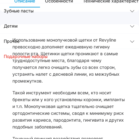
Описание
Особенности
Технические характерист
Зубные пасты
Детям
Использование монопучковой щетки от Revyline
Прочее
превосходно дополняет ежедневную гигиену
полости рта. Щетинки щетки проникают в самые
Подарочные наборы
труднодоступные места, благодаря чему
получается легко очищать зубы со всех сторон,
устранять налет с десневой линии, из межзубных
промежутков.
Такой инструмент необходим всем, кто носит
брекеты или у кого установлены коронки, импланты
и т.п. Монопучковая щетка тщательно очищает
ортодонтические системы, сводя к минимуму риск
развития кариеса, пародонтита, гингивита и других
подобных заболеваний.
Точечный принцип воздействия позволяет