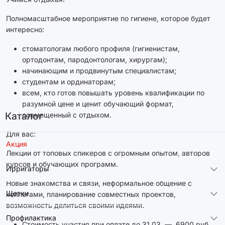
Полномасштабное мероприятие по гигиене, которое будет
интересно:
стоматологам любого профиля (гигиенистам,
ортодонтам, пародонтологам, хирургам);
начинающим и продвинутым специалистам;
студентам и ординаторам;
всем, кто готов повышать уровень квалификации по
разумной цене и ценит обучающий формат,
Каталог
совмещенный с отдыхом.
Для вас:
Акция
Лекции от топовых спикеров с огромным опытом, авторов
курсов и обучающих программ.
Ирригаторы
Новые знакомства и связи, неформальное общение с
Щетки
коллегами, планирование совместных проектов,
возможность делиться своими идеями.
Профилактика
Стоимость участия при оплате до 31.03. — 6900 руб.