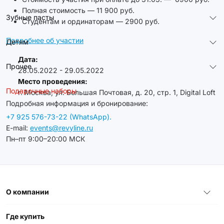
Полная стоимость — 11 900 руб.
Зубные пасты
Студентам и ординаторам — 2900 руб.
Подробнее об участии
Детям
Дата:
Прочее
28.05.2022 - 29.05.2022
Место проведения:
Подарочные наборы
г. Москва, ул. Большая Почтовая, д. 20, стр. 1, Digital Loft
Подробная информация и бронирование:
+7 925 576-73-22 (WhatsApp).
E-mail:
events@revyline.ru
Пн–пт 9:00–20:00 МСК
О компании
Где купить