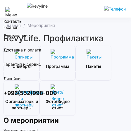
Бишкек
Контакты
Главная
Мероприятия
О компании
RevyLife. Профилактика
Доставка и оплата
Гарантия и сервис
Спикеры
Программа
Пакеты
Линейки
+996(552)998-009
Организаторы и
Фото/Видео
партнеры
отчет
О мероприятии
Учимся отдыхая!