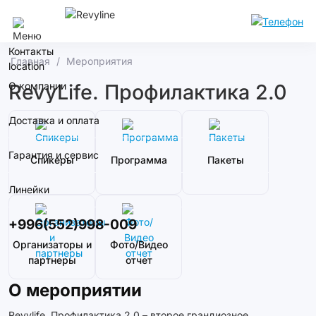
Бишкек
Контакты
Главная
Мероприятия
О компании
RevyLife. Профилактика 2.0
Доставка и оплата
Гарантия и сервис
Спикеры
Программа
Пакеты
Линейки
+996(552)998-009
Организаторы и
Фото/Видео
партнеры
отчет
О мероприятии
Revylife. Профилактика 2.0 – второе грандиозное