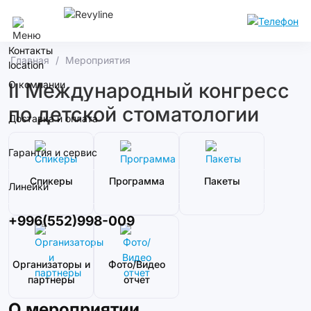
Бишкек
Контакты
Главная
Мероприятия
О компании
II Международный конгресс
по детской стоматологии
Доставка и оплата
Гарантия и сервис
Спикеры
Программа
Пакеты
Линейки
+996(552)998-009
Организаторы и
Фото/Видео
партнеры
отчет
О мероприятии