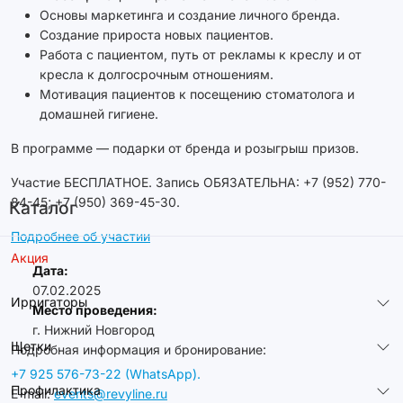
Основы маркетинга и создание личного бренда.
Создание прироста новых пациентов.
Работа с пациентом, путь от рекламы к креслу и от
кресла к долгосрочным отношениям.
Мотивация пациентов к посещению стоматолога и
домашней гигиене.
В программе — подарки от бренда и розыгрыш призов.
Участие БЕСПЛАТНОЕ. Запись ОБЯЗАТЕЛЬНА: +7 (952) 770-
84-45; +7 (950) 369-45-30.
Каталог
Подробнее об участии
Акция
Дата:
07.02.2025
Ирригаторы
Место проведения:
г. Нижний Новгород
Щетки
Подробная информация и бронирование:
+7 925 576-73-22 (WhatsApp).
Профилактика
E-mail:
events@revyline.ru