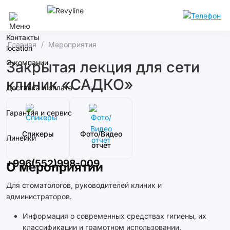
Бишкек
Контакты
Главная
Мероприятия
О компании
Закрытая лекция для сети
клиник «САДКО»
Доставка и оплата
Гарантия и сервис
Спикеры
Фото/Видео
Линейки
отчет
+996(552)998-009
О мероприятии
Для стоматологов, руководителей клиник и
администраторов.
Информация о современных средствах гигиены, их
классификации и грамотном использовании.