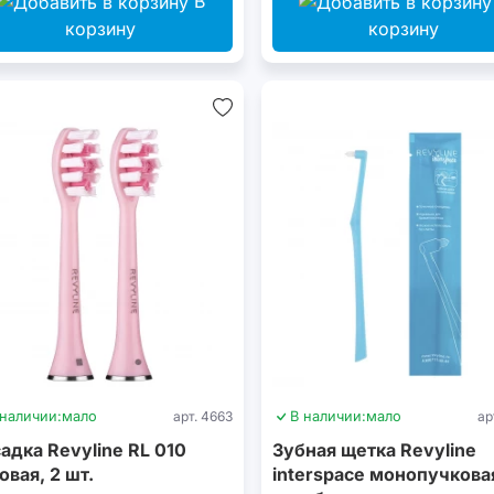
В
корзину
корзину
 наличии:
мало
арт. 4663
В наличии:
мало
ар
адка Revyline RL 010
Зубная щетка Revyline
овая, 2 шт.
interspace монопучкова