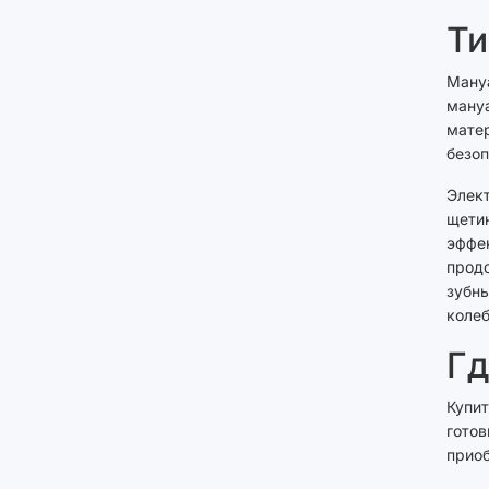
Ти
Ману
мануа
матер
безоп
Элект
щетин
эффе
прод
зубны
колеб
Гд
Купит
готов
приоб