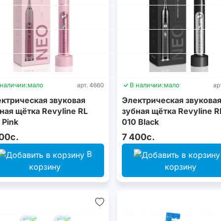
 наличии:
мало
арт. 4660
В наличии:
мало
ар
ктрическая звуковая
Электрическая звукова
ная щётка Revyline RL
зубная щётка Revyline R
 Pink
010 Black
00с.
7 400с.
В
корзину
корзину