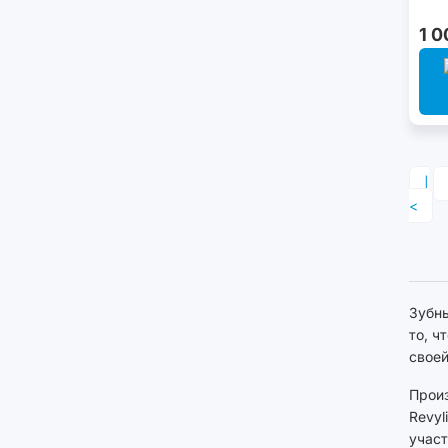
1 0
|
<
Зубны
то, ч
своей
Произ
Revyl
участ