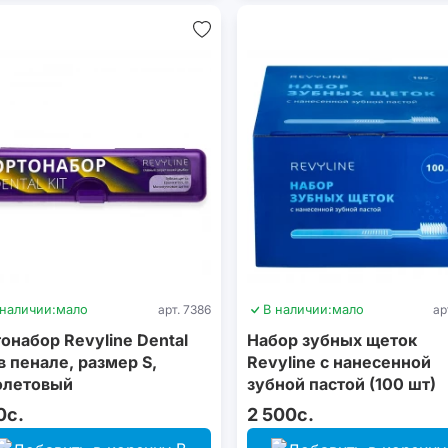
 наличии:
мало
арт. 7386
В наличии:
мало
ар
онабор Revyline Dental
Набор зубных щеток
 в пенале, размер S,
Revyline с нанесенной
олетовый
зубной пастой (100 шт)
0с.
2 500с.