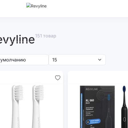
vyline
151 товар
трические
Наборы
Насадки
Аксесс