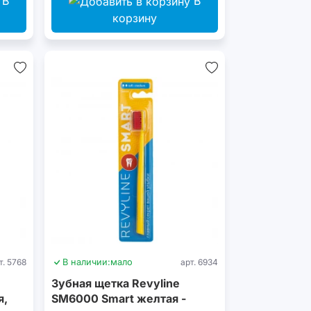
В
В
корзину
т. 5768
В наличии:
мало
арт. 6934
Зубная щетка Revyline
я,
SM6000 Smart желтая -