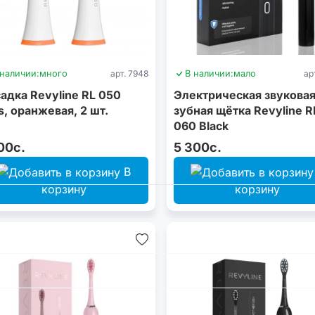
 наличии:
много
арт. 7948
В наличии:
мало
ар
адка Revyline RL 050
Электрическая звукова
s, оранжевая, 2 шт.
зубная щётка Revyline R
060 Black
00с.
5 300с.
В
корзину
корзину