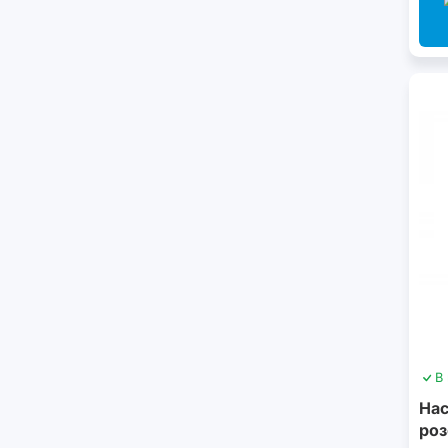
В
Нас
роз