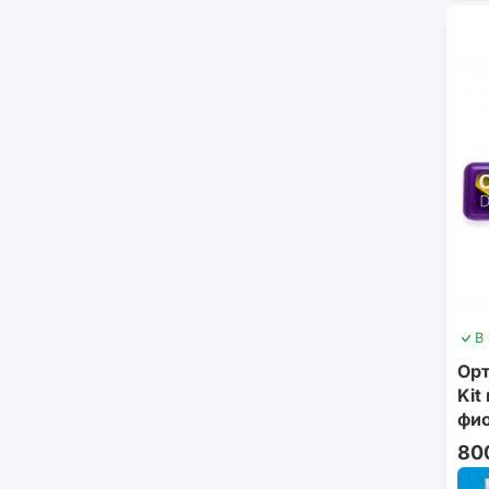
В
Орт
Kit
фи
80