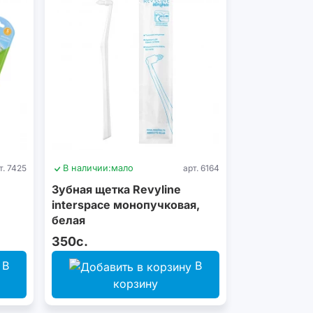
т. 7425
В наличии:
мало
арт. 6164
Зубная щетка Revyline
interspace монопучковая,
белая
350с.
В
В
корзину