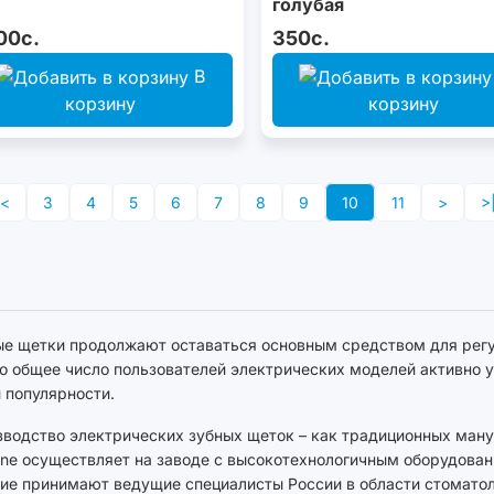
голубая
00с.
350с.
В
корзину
корзину
<
3
4
5
6
7
8
9
10
11
>
>
е щетки продолжают оставаться основным средством для регул
то общее число пользователей электрических моделей активно 
 популярности.
водство электрических зубных щеток – как традиционных ману
ine осуществляет на заводе с высокотехнологичным оборудован
ие принимают ведущие специалисты России в области стоматол