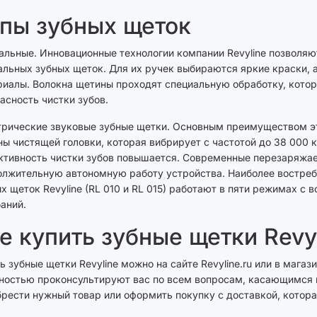
пы зубных щеток
альные. Инновационные технологии компании Revyline позвол
льных зубных щеток. Для их ручек выбираются яркие краски, 
иалы. Волокна щетины проходят специальную обработку, котор
асность чистки зубов.
рические звуковые зубные щетки. Основным преимуществом эт
ы чистящей головки, которая вибрирует с частотой до 38 000 к
ктивность чистки зубов повышается. Современные перезаряжа
олжительную автономную работу устройства. Наиболее востре
х щеток Revyline (RL 010 и RL 015) работают в пяти режимах с
аний.
е купить зубные щетки Revy
ь зубные щетки Revyline можно на сайте Revyline.ru или в мага
ностью проконсультируют вас по всем вопросам, касающимся п
рести нужный товар или оформить покупку с доставкой, котора