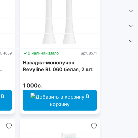
т. 4659
В наличии:
мало
арт. 8571
я
Насадка-монопучок
L
Revyline RL 060 белая, 2 шт.
1 000с.
В
В
корзину