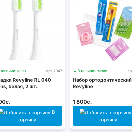
 наличии:
мало
арт. 7947
В наличии:
мало
ар
адка Revyline RL 040
Набор ортодонтический
ns, белая, 2 шт.
Revyline
00с.
1 800с.
В
корзину
корзину