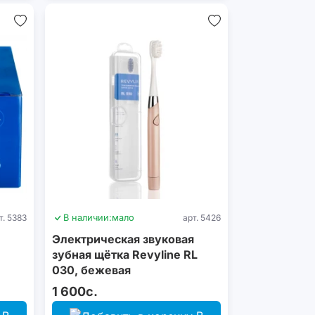
т. 5383
В наличии:
мало
арт. 5426
Электрическая звуковая
зубная щётка Revyline RL
030, бежевая
1 600с.