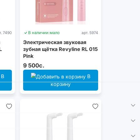
т. 7490
В наличии:
мало
арт. 5974
я
Электрическая звуковая
L
зубная щётка Revyline RL 015
Pink
9 500с.
В
В
корзину