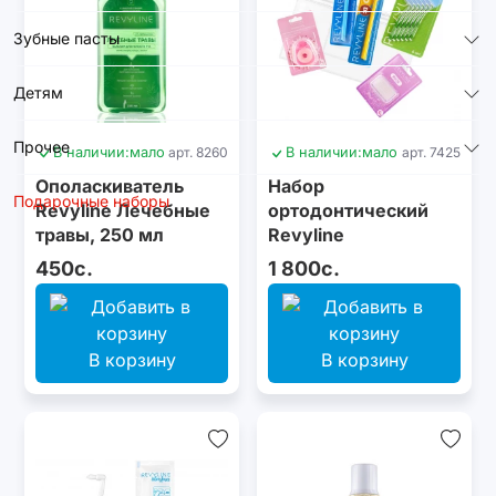
Зубные пасты
Детям
Прочее
В наличии:
мало
арт. 8260
В наличии:
мало
арт. 7425
Ополаскиватель
Набор
Подарочные наборы
Revyline Лечебные
ортодонтический
травы, 250 мл
Revyline
450с.
1 800с.
В корзину
В корзину